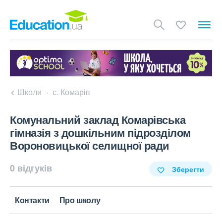
Школи
с. Комарів
Комунальний заклад Комарівська
гімназія з дошкільним підрозділом
Вороновицької селищної ради
0 відгуків
Зберегти
Контакти
Про школу