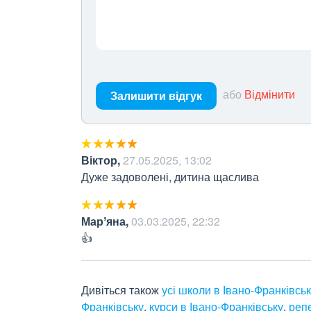
або
Відмінити
Залишити відгук
Віктор
,
27.05.2025, 13:02
Дуже задоволені, дитина щаслива
Марʼяна
,
03.03.2025, 22:32
👍
Дивіться також
усі школи в Івано-Франківсь
Франківську
,
курси в Івано-Франківську
,
репе