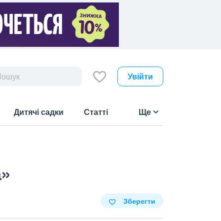
Увійти
Дитячі садки
Статті
Ще
а»
Зберегти