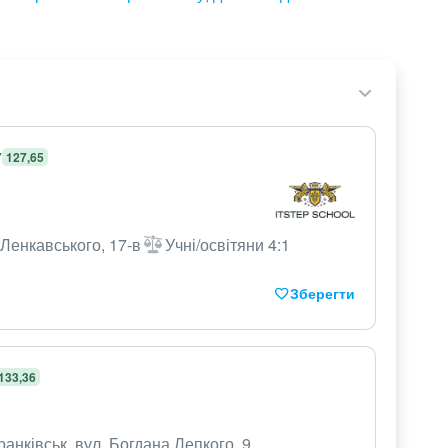
У
127,65
 Ленкавського, 17-в
Учні/освітяни 4:1
Зберегти
133,36
ранківськ, вул. Богдана Лепкого, 9