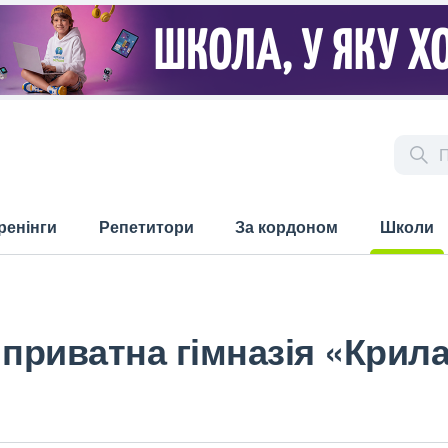
ренінги
Репетитори
За кордоном
Школи
(current)
 приватна гімназія «Крил