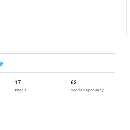
ду
17
62
класів
особи персоналу