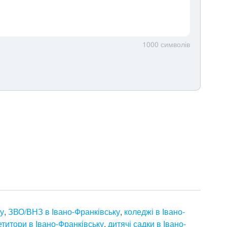
1000
символів
ку
,
ЗВО/ВНЗ в Івано-Франківську
,
коледжі в Івано-
титори в Івано-Франківську
,
дитячі садки в Івано-