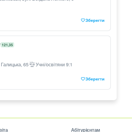
Зберегти
У
121,35
 Галицька, 65
Учні/освітяни 9:1
Зберегти
віта
Абітурієнтам