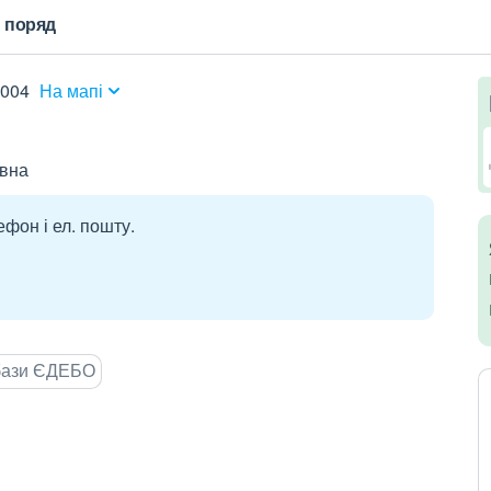
 поряд
6004
На мапі
івна
ефон і ел. пошту.
 бази ЄДЕБО