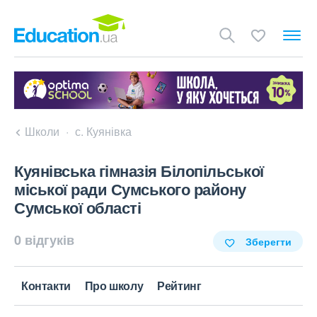
Школи
с. Куянівка
Куянівська гімназія Білопільської
міської ради Сумського району
Сумської області
0 відгуків
Зберегти
Контакти
Про школу
Рейтинг