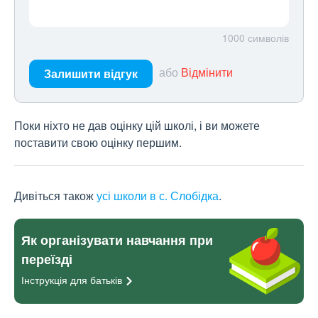
1000
символів
або
Відмінити
Залишити відгук
Поки ніхто не дав оцінку цій школі, і ви можете
поставити свою оцінку першим.
Дивіться також
усі школи в с. Слобідка
.
Як організувати навчання при
переїзді
Інструкція для
батьків