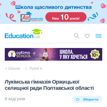
Школи
с. Лукім’я
Лукімська гімназія Оржицької
селищної ради Полтавської області
0 відгуків
Зберегти