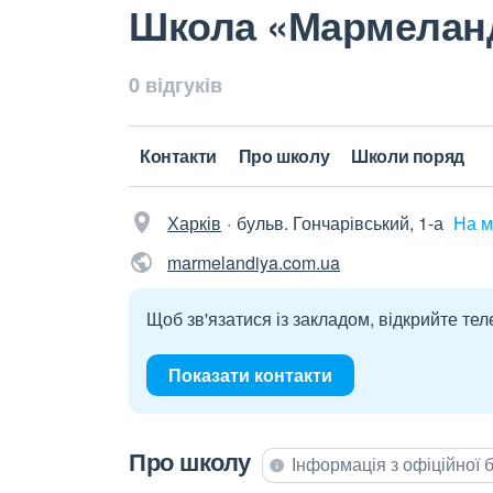
Школа «Мармелан
0 відгуків
Контакти
Про школу
Школи поряд
Харків
бульв. Гончарівський, 1-а
На м
marmelandiya.com.ua
Щоб зв'язатися із закладом, відкрийте тел
Показати контакти
Про школу
Інформація з офіційної