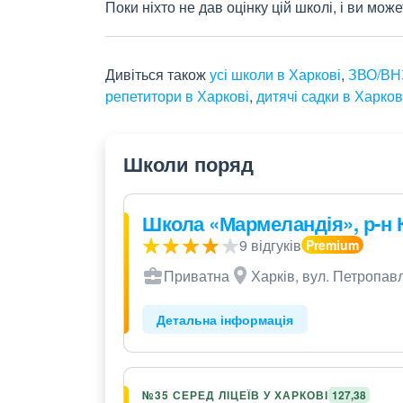
Поки ніхто не дав оцінку цій школі, і ви мо
Дивіться також
усі школи в Харкові
,
ЗВО/ВНЗ
репетитори в Харкові
,
дитячі садки в Харков
Школи поряд
Школа «Мармеландія», р-н 
9 відгуків
Приватна
Харків, вул. Петропавл
Детальна інформація
№35 СЕРЕД ЛІЦЕЇВ У ХАРКОВІ
127,38