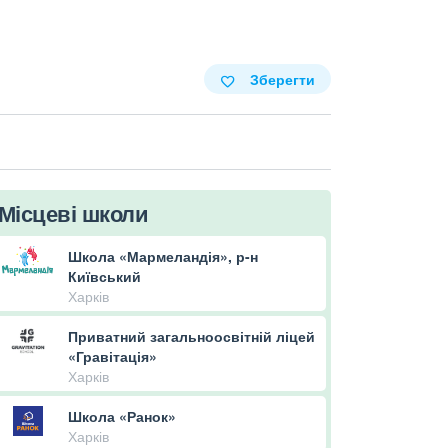
Зберегти
Місцеві школи
Школа «Мармеландія», р-н
Київський
Харків
Приватний загальноосвітній ліцей
«Гравітація»
Харків
Школа «Ранок»
Харків