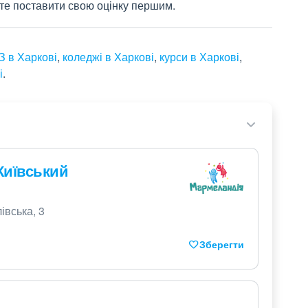
жете поставити свою оцінку першим.
 в Харкові
,
коледжі в Харкові
,
курси в Харкові
,
і
.
Київський
івська, 3
Зберегти