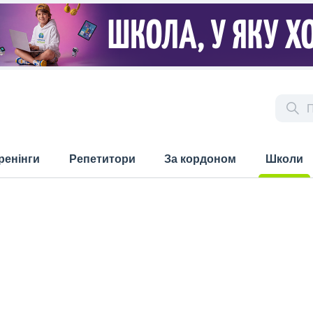
ренінги
Репетитори
За кордоном
Школи
(current)