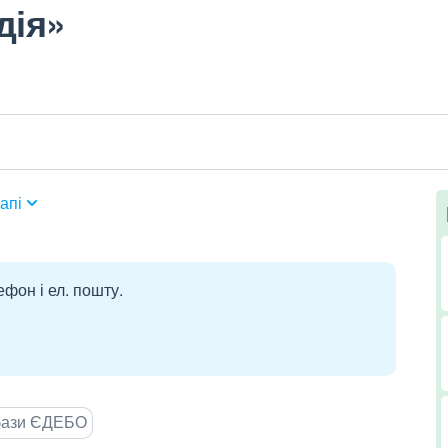
дія»
апі
ефон і ел. пошту.
 бази ЄДЕБО