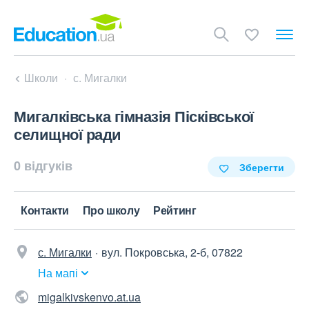
Школи
с. Мигалки
Мигалківська гімназія Пісківської
селищної ради
0 відгуків
Зберегти
Контакти
Про школу
Рейтинг
с. Мигалки
вул. Покровська, 2-б, 07822
На мапі
migalkivskenvo.at.ua