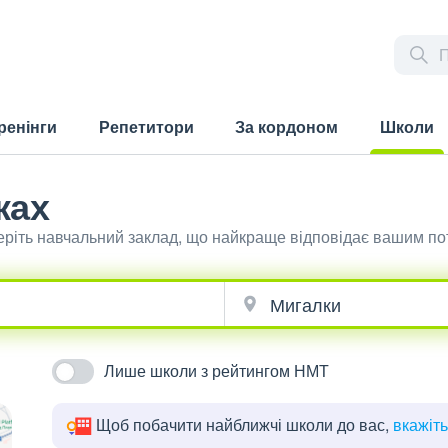
ренінги
Репетитори
За кордоном
Школи
(current)
ках
еріть навчальний заклад, що найкраще відповідає вашим по
Лише школи з рейтингом НМТ
Щоб побачити найближчі школи до вас,
вкажіт