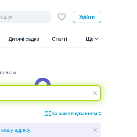
Увійти
Дитячі садки
Статті
Ще
требам.
За замовчуванням
ь вашу адресу
.