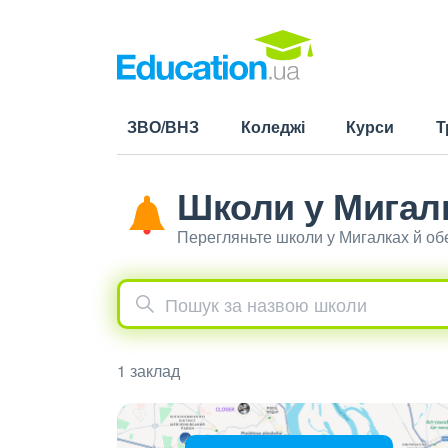
ЗВО/ВНЗ
Коледжі
Курси
Т
Школи у Мигал
Перегляньте школи у Мигалках й об
1 заклад