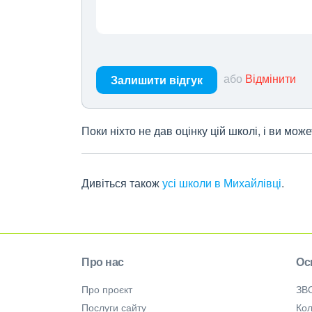
або
Відмінити
Залишити відгук
Поки ніхто не дав оцінку цій школі, і ви мо
Дивіться також
усі школи в Михайлівці
.
Про нас
Ос
Про проєкт
ЗВ
Послуги сайту
Кол