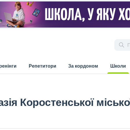
ренінги
Репетитори
За кордоном
Школи
(current)
азія Коростенської місько