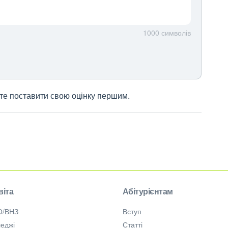
1000
символів
жете поставити свою оцінку першим.
віта
Абітурієнтам
О/ВНЗ
Вступ
еджі
Статті