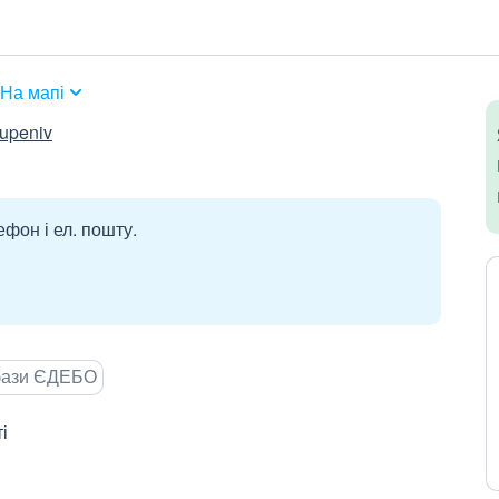
На мапі
tupeniv
ефон і ел. пошту.
 бази ЄДЕБО
і