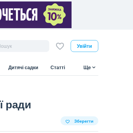
Увійти
Дитячі садки
Статті
Ще
ї ради
Зберегти