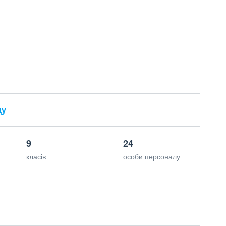
ду
9
24
класів
особи персоналу