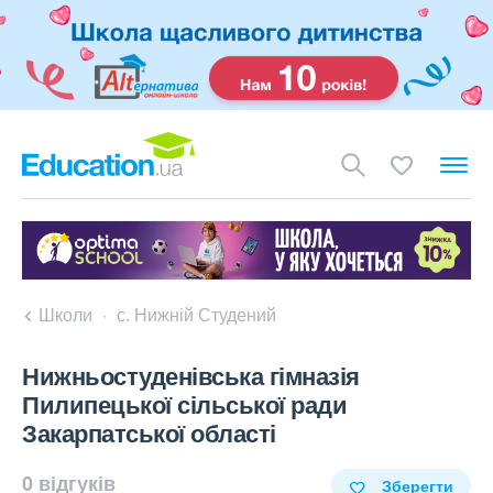
Школи
с. Нижній Студений
Нижньостуденівська гімназія
Пилипецької сільської ради
Закарпатської області
0 відгуків
Зберегти