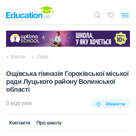
Школи
с. Ощів
Ощівська гімназія Горохівської міської
ради Луцького району Волинської
області
0 відгуків
Зберегти
Контакти
Про школу