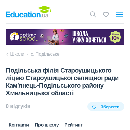
Школи
с. Подільське
Подільська філія Староушицького
ліцею Староушицької селищної ради
Кам'янець-Подільського району
Хмельницької області
0 відгуків
Зберегти
Контакти
Про школу
Рейтинг