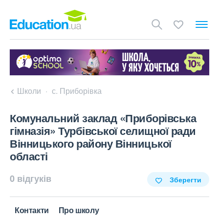
Школи
с. Приборівка
Комунальний заклад «Приборівська
гімназія» Турбівської селищної ради
Вінницького району Вінницької
області
0 відгуків
Зберегти
Контакти
Про школу