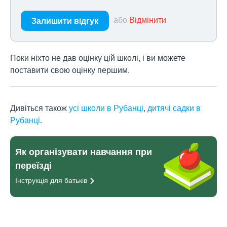
або
Відмінити
Залишити відгук
Поки ніхто не дав оцінку цій школі, і ви можете
поставити свою оцінку першим.
Дивіться також
усі школи в Рубанці
,
дитячі садки в
Рубанці
.
Як організувати навчання при
переїзді
Інструкція для
батьків