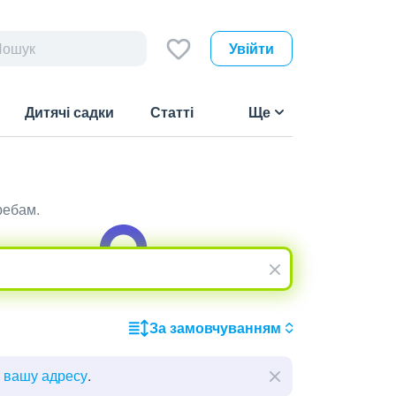
Увійти
Дитячі садки
Статті
Ще
ребам.
За замовчуванням
ь вашу адресу
.