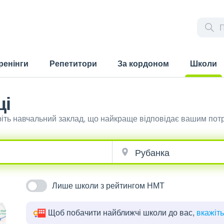
ренінги
Репетитори
За кордоном
Школи
(current)
ці
ріть навчальний заклад, що найкраще відповідає вашим пот
Лише школи з рейтингом НМТ
Щоб побачити найближчі школи до вас,
вкажіт