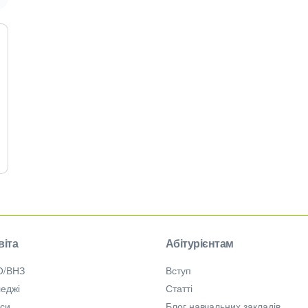
віта
Абітурієнтам
О/ВНЗ
Вступ
еджі
Статті
рси
Блог навчальних закладів