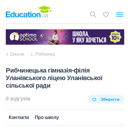
Школи
с. Рибчинці
Рибчинецька гімназія-філія
Уланівського ліцею Уланівської
сільської ради
0 відгуків
Зберегти
Контакти
Про школу