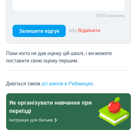
1000
символів
або
Відмінити
Залишити відгук
Поки ніхто не дав оцінку цій школі, і ви можете
поставити свою оцінку першим.
Дивіться також
усі школи в Рибчинцях
.
Як організувати навчання при
переїзді
Інструкція для
батьків