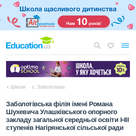
Школи
с. Заболотівка
Заболотівська філія імені Романа
Шухевича Улашківського опорного
закладу загальної середньої освіти І-ІІІ
ступенів Нагірянської сільської ради