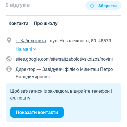
0 відгуків
Зберегти
Контакти
Про школу
с. Заболотівка
вул. Незалежності, 80, 48573
На мапі
sites.google.com/site/sajtzabolotivskoizos/novini
Директор — Завідувач філією Микиташ Петро
Володимирович
Щоб зв'язатися із закладом, відкрийте телефон і
ел. пошту.
Показати контакти