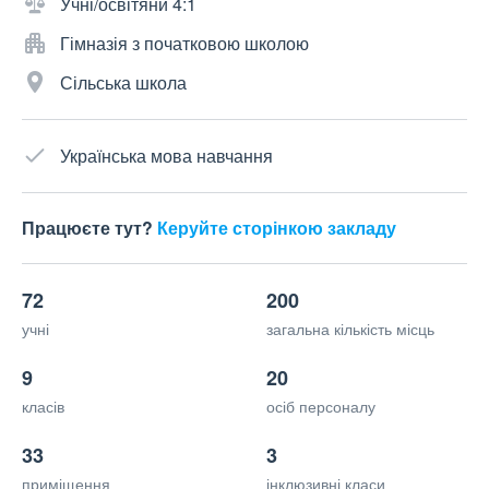
Учні/освітяни 4:1
Гімназія з початковою школою
Сільська школа
Українська мова навчання
Працюєте тут?
Керуйте сторінкою закладу
72
200
учні
загальна кількість місць
9
20
класів
осіб персоналу
33
3
приміщення
інклюзивні класи