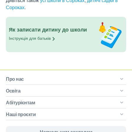
Дивіться також
усі школи в Сороках
,
дитячі садки в
Сороках
.
Як записати дитину до школи
Інструкція для
батьків
Про нас
Освіта
Абітурієнтам
Наші проєкти
Навчальним закладам