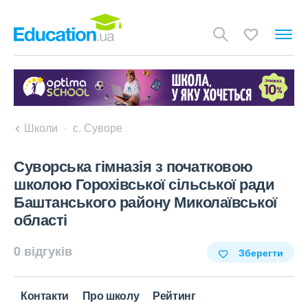
Школи
с. Суворе
Суворська гімназія з початковою
школою Горохівської сільської ради
Баштанського району Миколаївської
області
0 відгуків
Зберегти
Контакти
Про школу
Рейтинг