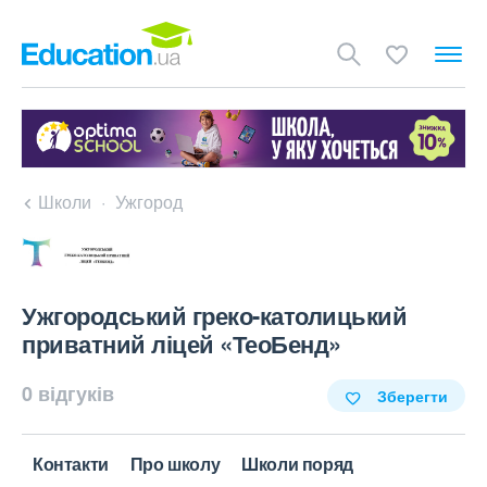
Школи
Ужгород
Ужгородський греко-католицький
приватний ліцей «ТеоБенд»
0 відгуків
Зберегти
Контакти
Про школу
Школи поряд