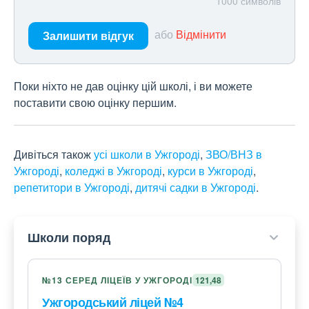
1000
символів
або
Відмінити
Залишити відгук
Поки ніхто не дав оцінку цій школі, і ви можете
поставити свою оцінку першим.
Дивіться також
усі школи в Ужгороді
,
ЗВО/ВНЗ в
Ужгороді
,
коледжі в Ужгороді
,
курси в Ужгороді
,
репетитори в Ужгороді
,
дитячі садки в Ужгороді
.
Школи поряд
№13 СЕРЕД ЛІЦЕЇВ У УЖГОРОДІ
121,48
Ужгородський ліцей №4