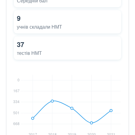
Середній бал
9
учнів складали НМТ
37
тестів НМТ