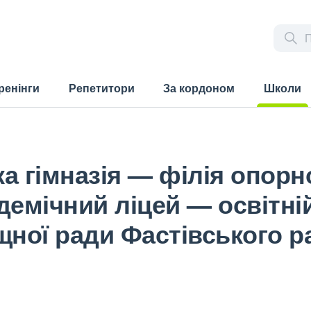
ренінги
Репетитори
За кордоном
Школи
(current)
а гімназія — філія опорн
демічний ліцей — освітні
щної ради Фастівського р