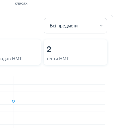
класах
2
ладав НМТ
тести НМТ