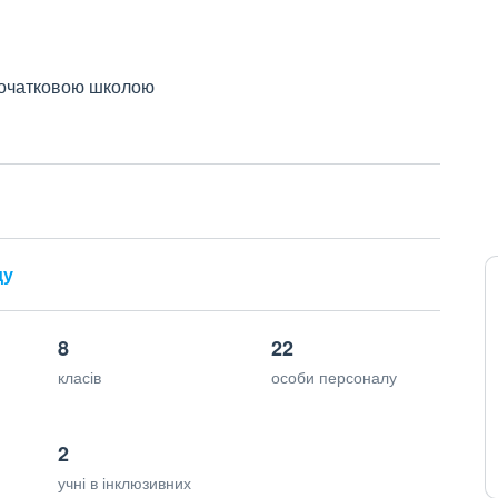
 початковою школою
ду
8
22
класів
особи персоналу
2
учні в інклюзивних