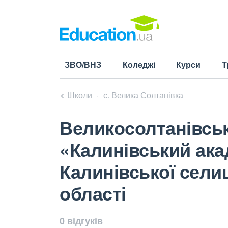
ЗВО/ВНЗ
Коледжі
Курси
Т
Школи
с. Велика Солтанівка
Великосолтанівськ
«Калинівський ака
Калинівської сели
області
0 відгуків