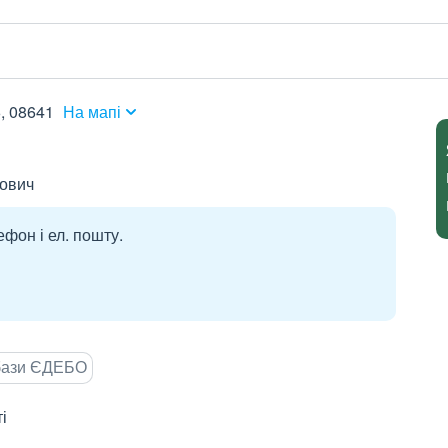
, 08641
На мапі
йович
ефон і ел. пошту.
 бази ЄДЕБО
і