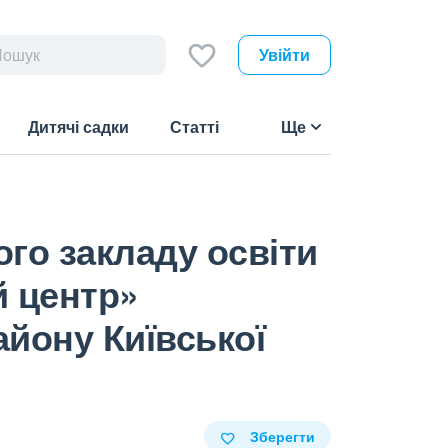
Увійти
Дитячі садки
Статті
Ще
ого закладу освіти
й центр»
айону Київської
Зберегти