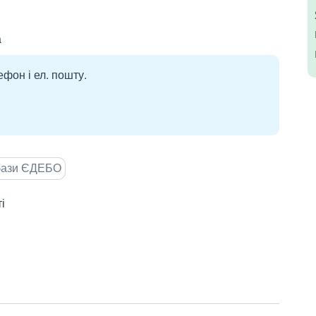
а
ефон і ел. пошту.
 бази ЄДЕБО
і