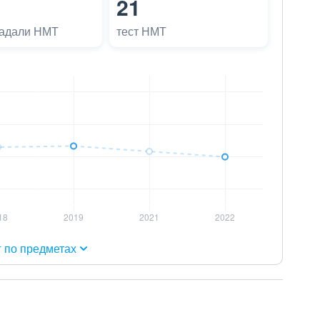
21
ладали НМТ
тест НМТ
г по предметах