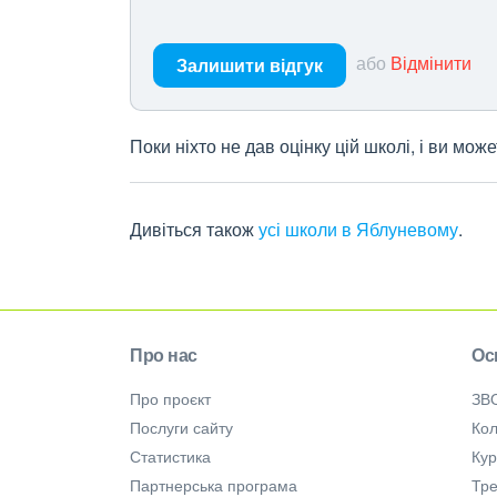
або
Відмінити
Залишити відгук
Поки ніхто не дав оцінку цій школі, і ви мо
Дивіться також
усі школи в Яблуневому
.
Про нас
Ос
Про проєкт
ЗВ
Послуги сайту
Кол
Статистика
Ку
Партнерська програма
Тре