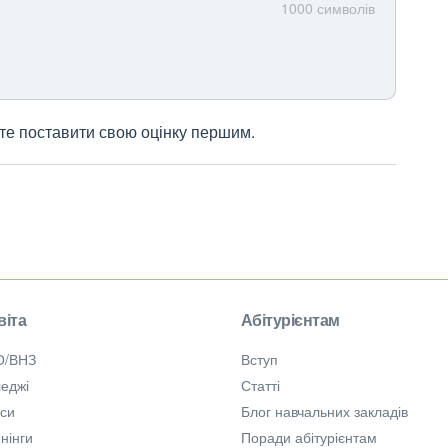
1000
символів
жете поставити свою оцінку першим.
віта
Абітурієнтам
О/ВНЗ
Вступ
еджі
Статті
рси
Блог навчальних закладів
нінги
Поради абітурієнтам