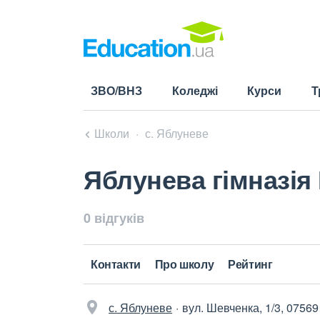
ЗВО/ВНЗ
Коледжі
Курси
Т
Школи
с. Яблуневе
Яблунева гімназія 
0 відгуків
Контакти
Про школу
Рейтинг
с. Яблуневе
вул. Шевченка, 1/3, 07569