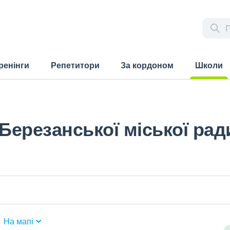
ренінги
Репетитори
За кордоном
Школи
(current)
Березанської міської ради
На мапі