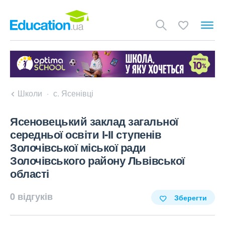
Школи
с. Ясенівці
Ясеновецький заклад загальної
середньої освіти І-ІІ ступенів
Золочівської міської ради
Золочівського району Львівської
області
0 відгуків
Зберегти