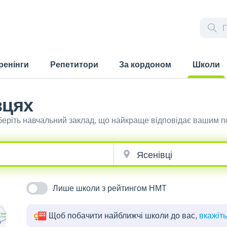
ренінги
Репетитори
За кордоном
Школи
(current)
вцях
беріть навчальний заклад, що найкраще відповідає вашим п
Лише школи з рейтингом НМТ
Щоб побачити найближчі школи до вас,
вкажіт