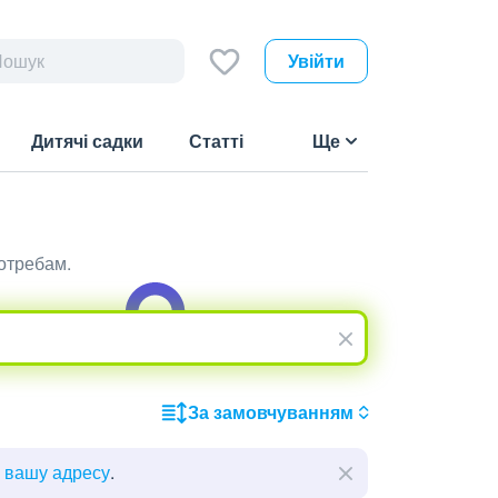
Увійти
Дитячі садки
Статті
Ще
отребам.
За замовчуванням
ь вашу адресу
.