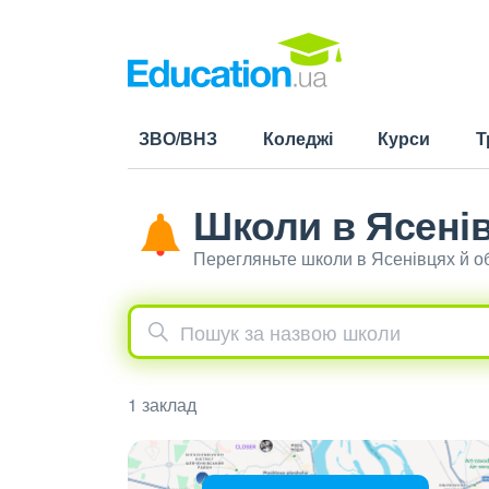
ЗВО/ВНЗ
Коледжі
Курси
Т
Школи в Ясені
Перегляньте школи в Ясенівцях й о
1 заклад