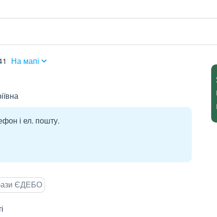
41
На мапі
іївна
ефон і ел. пошту.
 бази ЄДЕБО
і