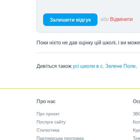
або
Відмінити
Залишити відгук
Поки ніхто не дав оцінку цій школі, і ви мо
Дивіться також
усі школи в с. Зелене Поле
.
Про нас
Ос
Про проєкт
ЗВ
Послуги сайту
Кол
Статистика
Ку
Партнерська програма
Тре