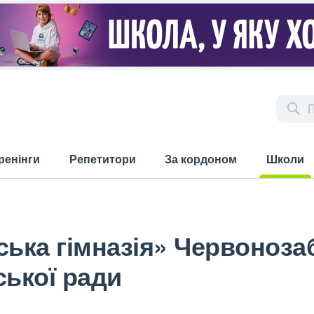
ренінги
Репетитори
За кордоном
Школи
(current)
ська гімназія» Червоноза
ської ради