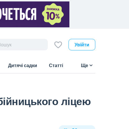
Увійти
Дитячі садки
Статті
Ще
бійницького ліцею