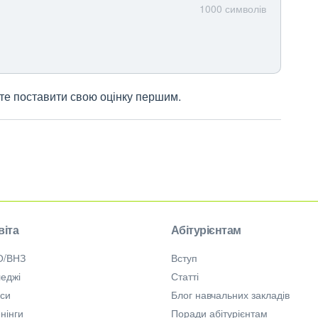
1000
символів
жете поставити свою оцінку першим.
віта
Абітурієнтам
О/ВНЗ
Вступ
еджі
Статті
рси
Блог навчальних закладів
нінги
Поради абітурієнтам