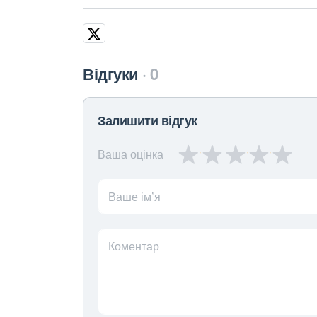
Відгуки
0
Залишити відгук
Ваша оцінка
Ваше ім’я
Коментар