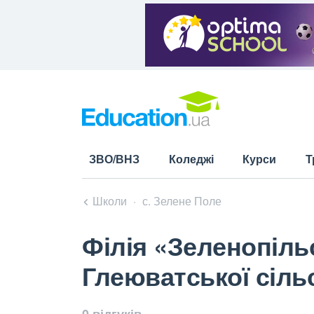
ЗВО/ВНЗ
Коледжі
Курси
Т
Школи
с. Зелене Поле
Філія «Зеленопіль
Глеюватської сіль