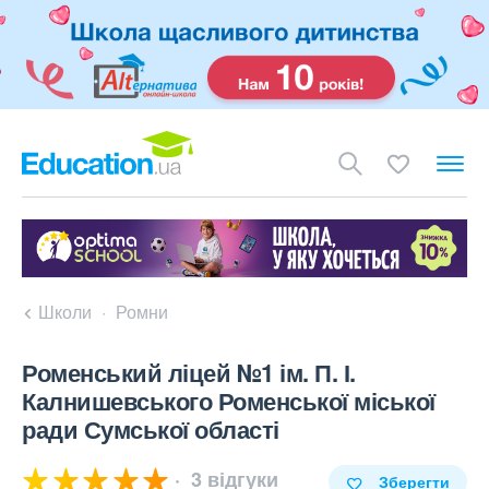
Школи
Ромни
Роменський ліцей №1 ім. П. І.
Калнишевського Роменської міської
ради Сумської області
3 відгуки
Зберегти