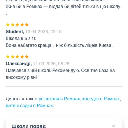
Жив би в Ромнах — віддав би дітей тільки в цю школу. 
.
Student
,
13.04.2026, 22:15
Школа 9.5 з 10  

Вона набагато краща ,  ніж більшість ліцеїв Києва .
Олександр
,
11.03.2026, 08:28
Навчався з цій школі. Рекомендую. Освітня база на 
високому рівні
Дивіться також
усі школи в Ромнах
,
коледжі в Ромнах
,
дитячі садки в Ромнах
.
Школи поряд