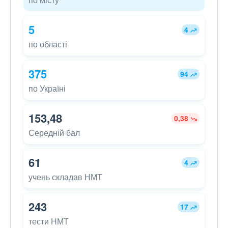
5
4
по області
375
94
по Україні
153,48
0,38
Середній бал
61
4
учень складав НМТ
243
17
тести НМТ