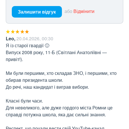
або
Відмінити
Залишити відгук
Leo
,
20.04.2026, 00:30
Я із старої гвардії 🙂

Випуск 2008 року, 11-Б (Світлані Анатоліївні — 
привіт!).

Ми були першими, хто складав ЗНО, і першими, хто 
обирав президента школи.

До речі, наш кандидат і виграв вибори.

Класні були часи.

Для невеликого, але дуже гордого міста Ромни це 
справді потужна школа, яка дає сильні знання.

Респект, що почали вести свій YouTube-канал.
