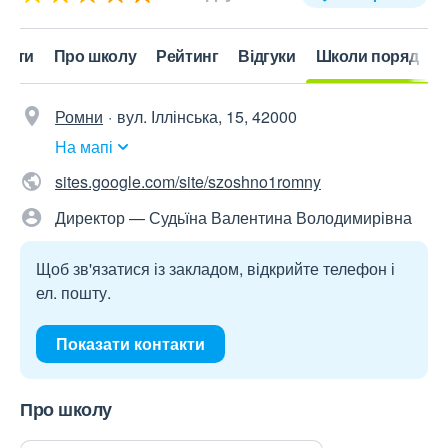
акти
Про школу
Рейтинг
Відгуки
Школи поряд
Ромни
вул. Іллінська, 15, 42000
На мапі
sites.google.com/site/szoshno1romny
Директор — Судьїна Валентина Володимирівна
Щоб зв'язатися із закладом, відкрийте телефон і
ел. пошту.
Показати контакти
Про школу