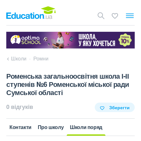
Школи
Ромни
Роменська загальноосвітня школа І-ІІ
ступенів №6 Роменської міської ради
Сумської області
0 відгуків
Зберегти
Контакти
Про школу
Школи поряд