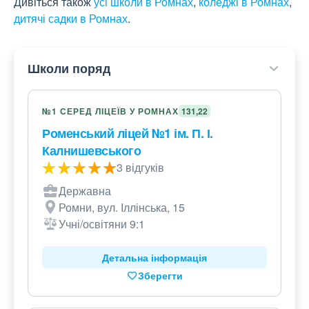
Дивіться також
усі школи в Ромнах
,
коледжі в Ромнах
,
дитячі садки в Ромнах
.
Школи поряд
№1 СЕРЕД ЛІЦЕЇВ У РОМНАХ
131,22
Роменський ліцей №1 ім. П. І.
Калнишевського
3 відгуків
Державна
Ромни, вул. Іллінська, 15
Учні/освітяни 9:1
Детальна інформація
Зберегти