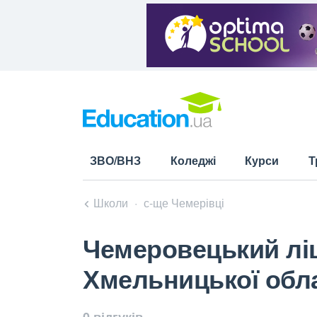
ЗВО/ВНЗ
Коледжі
Курси
Т
Школи
с-ще Чемерівці
Чемеровецький лі
Хмельницької обла