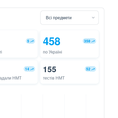
458
5
358
і
по Україні
155
14
52
ладали НМТ
тестів НМТ