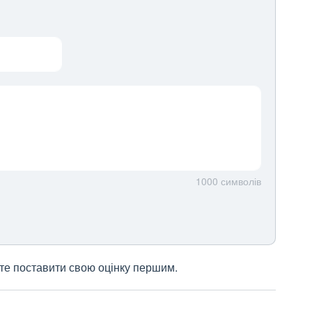
1000
символів
жете поставити свою оцінку першим.