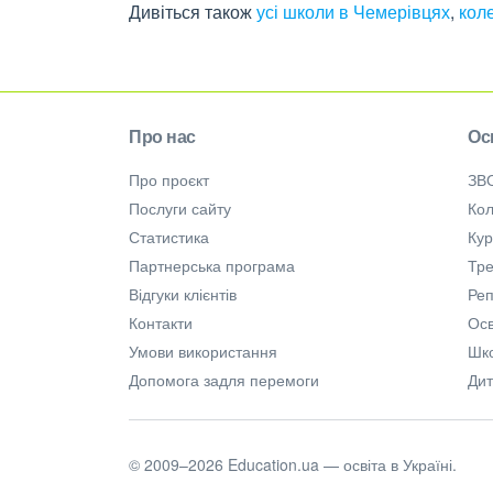
Дивіться також
усі школи в Чемерівцях
,
кол
Про нас
Ос
Про проєкт
ЗВ
Послуги сайту
Кол
Статистика
Ку
Партнерська програма
Тре
Відгуки клієнтів
Ре
Контакти
Осв
Умови використання
Шк
Допомога задля перемоги
Дит
© 2009–2026 Education.ua — освіта в Україні.