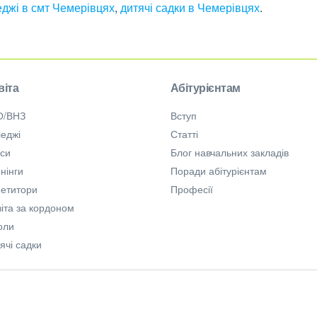
еджі в смт Чемерівцях
,
дитячі садки в Чемерівцях
.
віта
Абітурієнтам
О/ВНЗ
Вступ
еджі
Статті
рси
Блог навчальних закладів
нінги
Поради абітурієнтам
петитори
Професії
іта за кордоном
оли
ячі садки