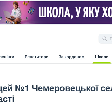
ренінги
Репетитори
За кордоном
Школи
(current)
цей №1 Чемеровецької се
сті