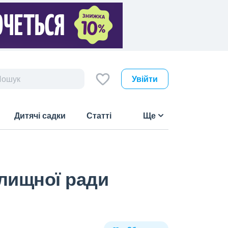
Увійти
Дитячі садки
Статті
Ще
лищної ради