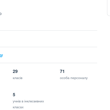
ю
ду
29
71
класів
особа персоналу
5
учнів в інклюзивних
класах