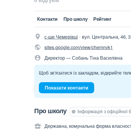
0 відгуків
Контакти
Про школу
Рейтинг
с-ще Чемерівці
вул. Центральна, 46, 
sites.google.com/view/chemnvk1
Директор — Собань Тіна Василівна
Щоб зв'язатися із закладом, відкрийте тел
Показати контакти
Про школу
Інформація з офіційної
Державна, комунальна форма власност