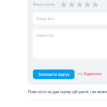
Ваша оцінка
Ваше ім’я
Коментар
або
Відмінити
Залишити відгук
Поки ніхто не дав оцінку цій школі, і ви мо