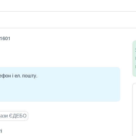
31601
ефон і ел. пошту.
 бази ЄДЕБО
і