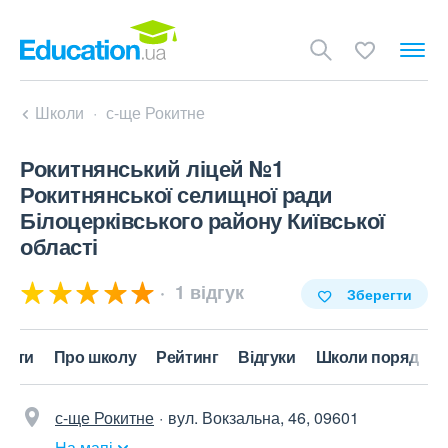
Школи
с-ще Рокитне
Рокитнянський ліцей №1
Рокитнянської селищної ради
Білоцерківського району Київської
області
1 відгук
Зберегти
акти
Про школу
Рейтинг
Відгуки
Школи поряд
с-ще Рокитне
вул. Вокзальна, 46, 09601
На мапі