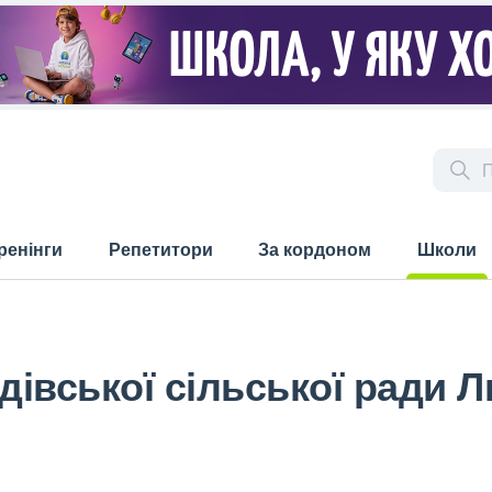
ренінги
Репетитори
За кордоном
Школи
(current)
івської сільської ради Л