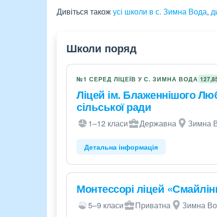
Дивіться також
усі школи в с. Зимна Вода
,
д
Школи поряд
№1 СЕРЕД ЛІЦЕЇВ У С. ЗИМНА ВОДА
127,8
Ліцей ім. Блаженнішого Лю
сільської ради
1–12 класи
Державна
Зимна В
Детальна інформація
Монтессорі ліцей «Смайлін
5–9 класи
Приватна
Зимна Во