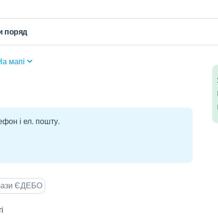
и поряд
На мапі
ефон і ел. пошту.
 бази ЄДЕБО
і