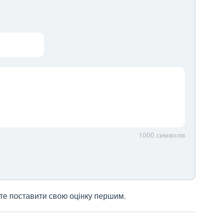
1000
символів
жете поставити свою оцінку першим.