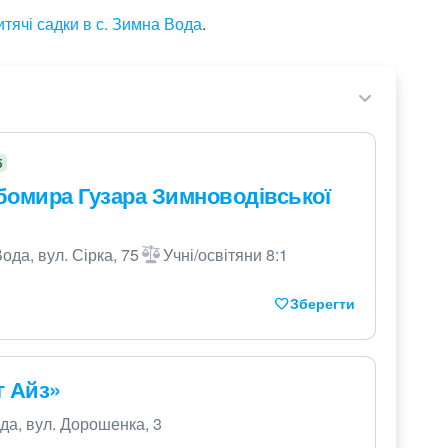
итячі садки в с. Зимна Вода
.
5
бомира Гузара Зимноводівської
ода, вул. Сірка, 75
Учні/освітяни 8:1
Зберегти
г Айз»
да, вул. Дорошенка, 3