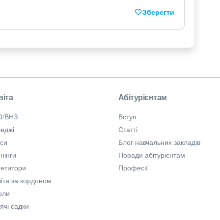
Зберегти
віта
Абітурієнтам
О/ВНЗ
Вступ
еджі
Статті
рси
Блог навчальних закладів
нінги
Поради абітурієнтам
петитори
Професії
іта за кордоном
оли
ячі садки