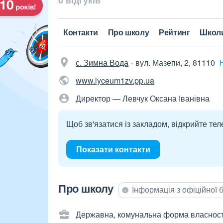
0 відгуків
Контакти
Про школу
Рейтинг
Школ
с. Зимна Вода
вул. Мазепи, 2, 81110
www.lyceum1zv.pp.ua
Директор — Левчук Оксана Іванівна
Щоб зв'язатися із закладом, відкрийте тел
Показати контакти
Про школу
Інформація з офіційної
Державна, комунальна форма власност