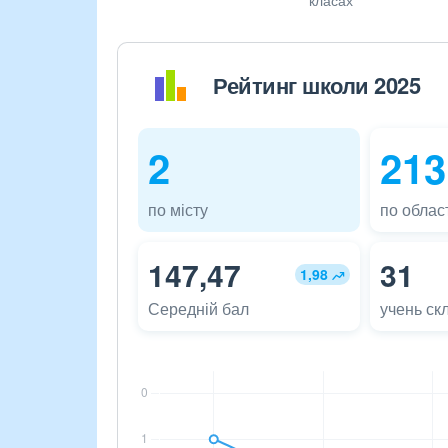
Рейтинг школи 2025
2
213
по місту
по област
147,47
31
1,98
Середній бал
учень ск