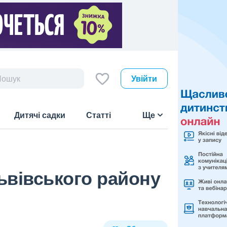
Увійти
Дитячі садки
Статті
Ще
ьвівського району