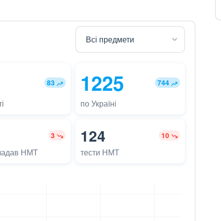
1225
83
744
і
по Україні
124
3
10
ладав НМТ
тести НМТ