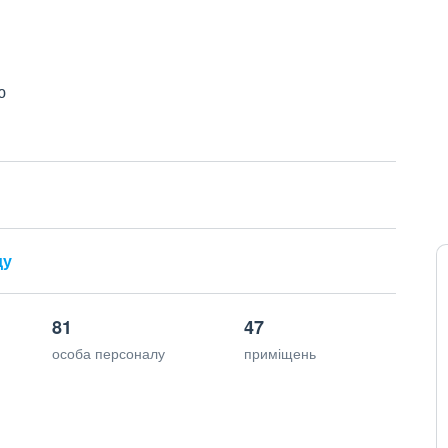
ю
ду
81
47
особа персоналу
приміщень