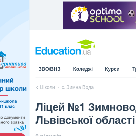
ЗВО/ВНЗ
Коледжі
Курси
Т
Школи
с. Зимна Вода
Ліцей №1 Зимновод
Львівської області