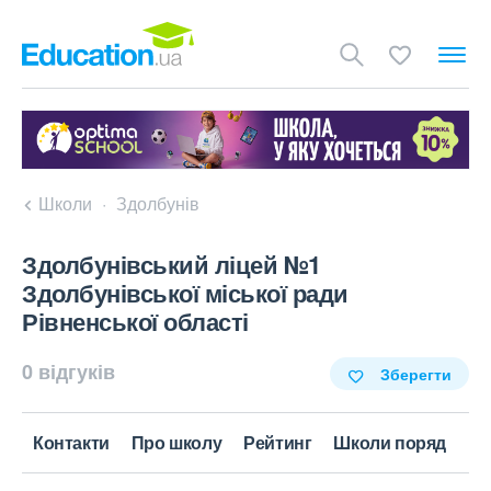
Школи
Здолбунів
Здолбунівський ліцей №1
Здолбунівської міської ради
Рівненської області
0 відгуків
Зберегти
Контакти
Про школу
Рейтинг
Школи поряд