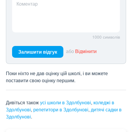
Коментар
1000
символів
або
Відмінити
Залишити відгук
Поки ніхто не дав оцінку цій школі, і ви можете
поставити свою оцінку першим.
Дивіться також
усі школи в Здолбунові
,
коледжі в
Здолбунові
,
репетитори в Здолбунові
,
дитячі садки в
Здолбунові
.