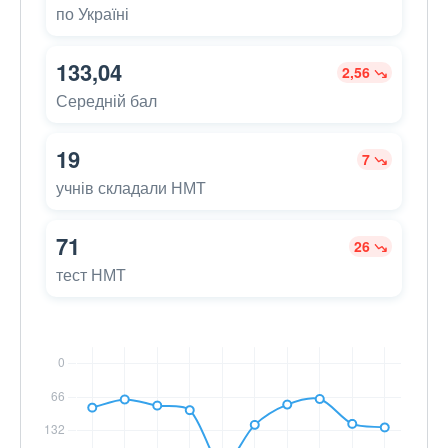
по Україні
133,04
2,56
Середній бал
19
7
учнів складали НМТ
71
26
тест НМТ