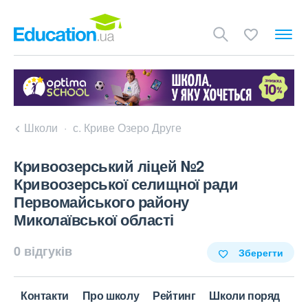
Школи
с. Криве Озеро Друге
Кривоозерський ліцей №2
Кривоозерської селищної ради
Первомайського району
Миколаївської області
0 відгуків
Зберегти
Контакти
Про школу
Рейтинг
Школи поряд