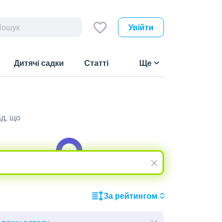
Увійти
Дитячі садки
Статті
Ще
ад, що
За рейтингом