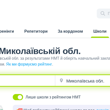
ренінги
Репетитори
За кордоном
Школи
(current)
 Миколаївській обл.
вській обл. за результатами НМТ й оберіть навчальний закл
ам.
Як ми формуємо рейтинг
.
Лише школи з рейтингом НМТ