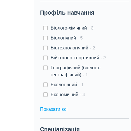
Профіль навчання
Біолого-хімічний
3
Біологічний
5
Біотехнологічний
2
Військово-спортивний
2
Географічний (біолого-
географічний)
1
Екологічний
1
Економічний
4
Показати всі
Спеціалізація