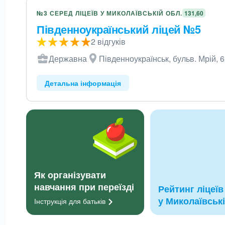
№3 СЕРЕД ЛІЦЕЇВ У МИКОЛАЇВСЬКІЙ ОБЛ.
131,60
Південноукраїнський ліцей №5
2 відгуків
Державна
Південноукраїнськ, бульв. Мрій, 6
Детальна інформація
Як організувати
навчання при переїзді
Рейтинг ліцеїв
у Миколаївські
Інструкція для
батьків