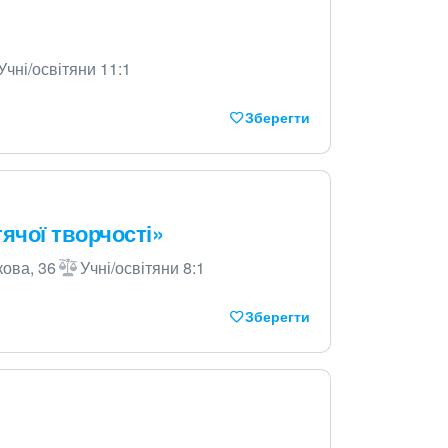
Учні/освітяни 11:1
Зберегти
ячої творчості»
кова, 36
Учні/освітяни 8:1
Зберегти