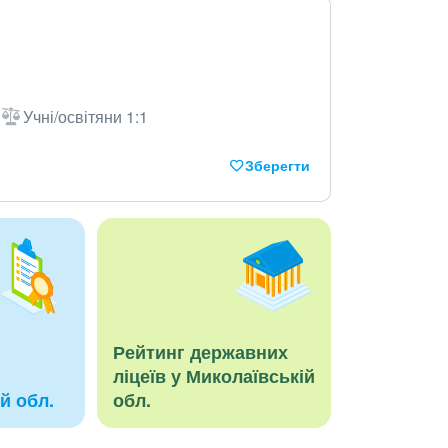
Учні/освітяни 1:1
Зберегти
Рейтинг державних
ліцеїв у Миколаївській
й обл.
обл.