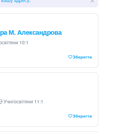
ь вашу адресу
.
ора М. Александрова
освітяни 10:1
Зберегти
Учні/освітяни 11:1
Зберегти