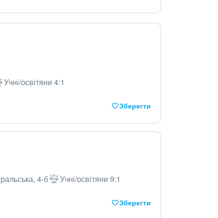
Учні/освітяни 4:1
Зберегти
іральська, 4-б
Учні/освітяни 9:1
Зберегти