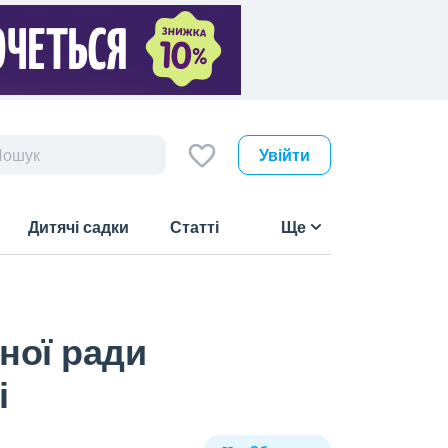
Увійти
Дитячі садки
Статті
Ще
ної ради
і