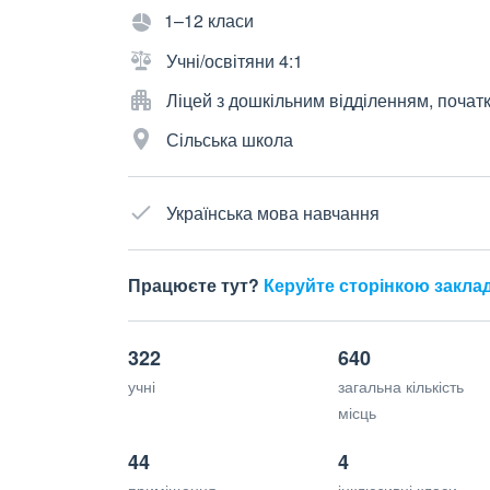
1–12 класи
Учні/освітяни 4:1
Ліцей з дошкільним відділенням, почат
Сільська школа
Українська мова навчання
Працюєте тут?
Керуйте сторінкою закла
322
640
учні
загальна кількість
місць
44
4
приміщення
інклюзивні класи