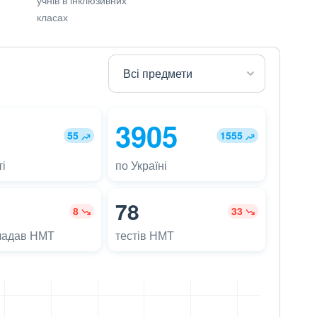
класах
3905
55
1555
і
по Україні
78
8
33
ладав НМТ
тестів НМТ