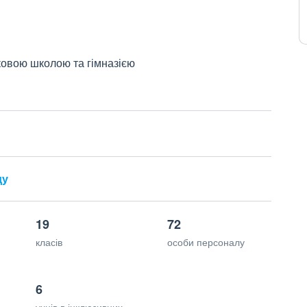
ковою школою та гімназією
ду
19
72
класів
особи персоналу
6
учнів в інклюзивних