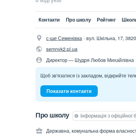
0 відгуків
Контакти
Про школу
Рейтинг
Школ
с-ще Семенівка
вул. Шкільна, 17, 382
semnvk2.pl.ua
Директор — Шудря Любов Михайлівна
Щоб зв'язатися із закладом, відкрийте тел
Показати контакти
Про школу
Інформація з офіційної
Державна, комунальна форма власност