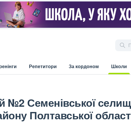
ренінги
Репетитори
За кордоном
Школи
(current)
й №2 Семенівської селищ
йону Полтавської област