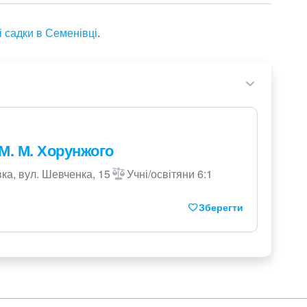
і садки в Семенівці
.
М. М. Хорунжого
ка, вул. Шевченка, 15
Учні/освітяни 6:1
Зберегти