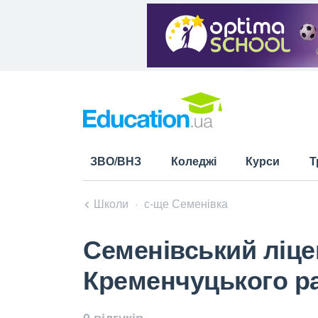
ЗВО/ВНЗ
Коледжі
Курси
Т
Школи
с-ще Семенівка
Семенівський ліце
Кременчуцького ра