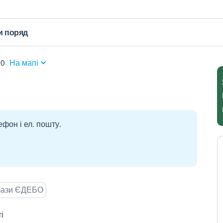
и поряд
00
На мапі
ефон і ел. пошту.
 бази ЄДЕБО
і