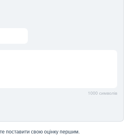
1000
символів
жете поставити свою оцінку першим.