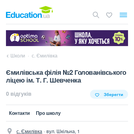
Школи
с. Ємилівка
Ємилівська філія №2 Голованівського
ліцею ім. Т. Г. Шевченка
0 відгуків
Зберегти
Контакти
Про школу
с. Ємилівка
вул. Шкільна, 1