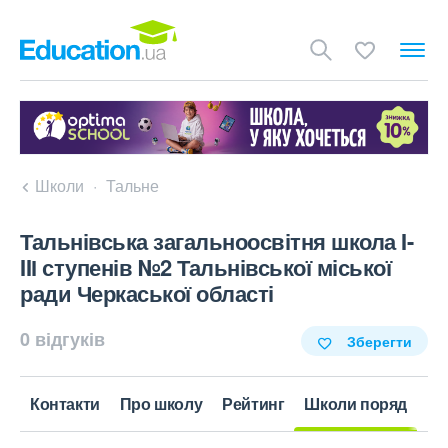
Школи
Тальне
Тальнівська загальноосвітня школа I-
IIІ ступенів №2 Тальнівської міської
ради Черкаської області
0 відгуків
Зберегти
Контакти
Про школу
Рейтинг
Школи поряд