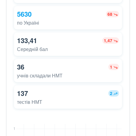
5630
68
по Україні
133,41
1,47
Середній бал
36
1
учнів складали НМТ
137
2
тестів НМТ