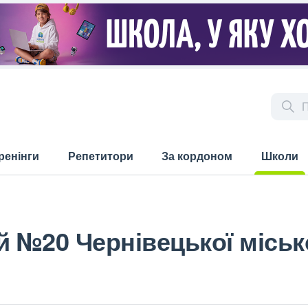
ренінги
Репетитори
За кордоном
Школи
(current)
й №20 Чернівецької міськ