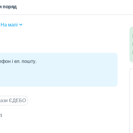
и поряд
На мапі
ефон і ел. пошту.
 бази ЄДЕБО
і