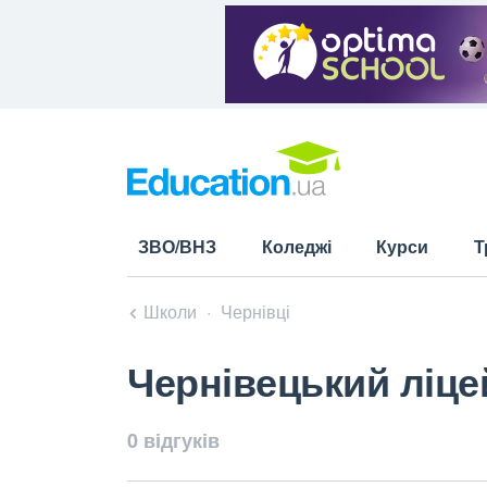
ЗВО/ВНЗ
Коледжі
Курси
Т
Школи
Чернівці
Чернівецький ліце
0 відгуків