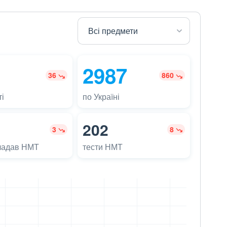
2987
36
860
і
по Україні
202
3
8
ладав НМТ
тести НМТ