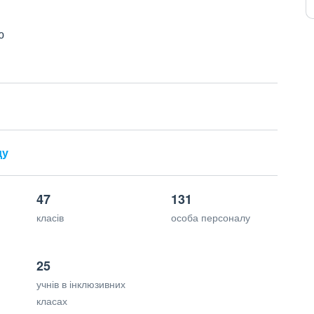
ю
ду
47
131
класів
особа персоналу
25
учнів в інклюзивних
класах