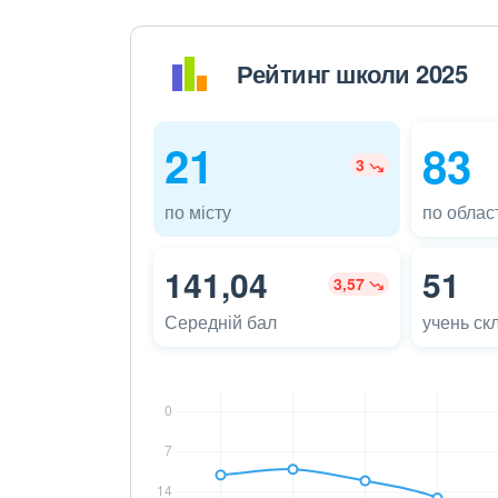
Рейтинг школи 2025
21
83
3
по місту
по област
141,04
51
3,57
Середній бал
учень ск