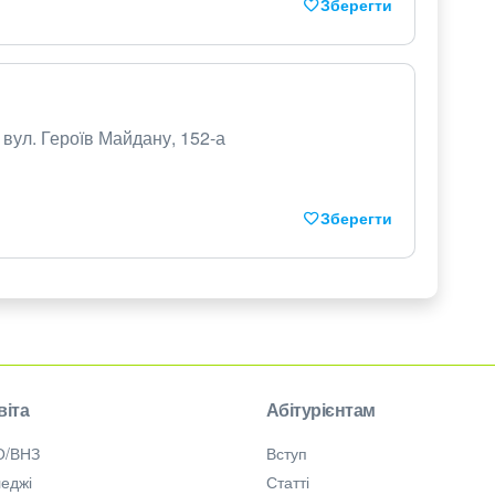
Зберегти
 вул. Героїв Майдану, 152-а
Зберегти
віта
Абітурієнтам
О/ВНЗ
Вступ
еджі
Статті