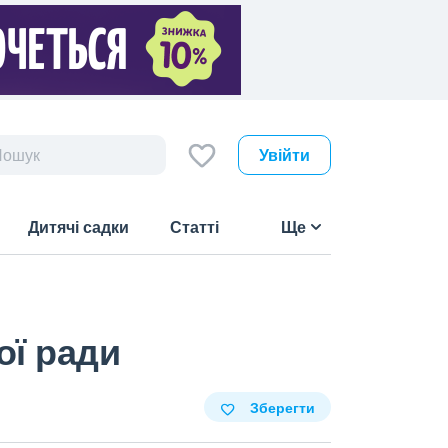
Увійти
Дитячі садки
Статті
Ще
ої ради
Зберегти