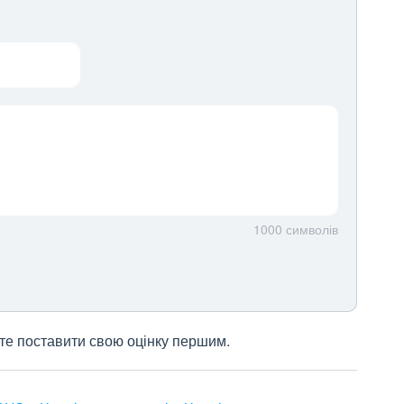
1000
символів
жете поставити свою оцінку першим.