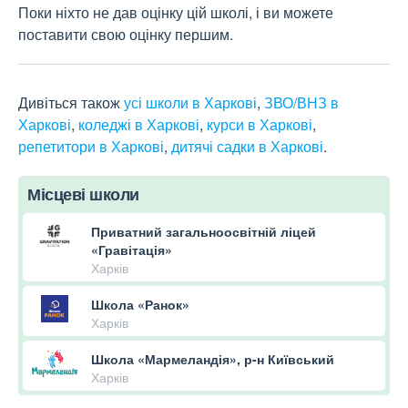
Поки ніхто не дав оцінку цій школі, і ви можете
поставити свою оцінку першим.
Дивіться також
усі школи в Харкові
,
ЗВО/ВНЗ в
Харкові
,
коледжі в Харкові
,
курси в Харкові
,
репетитори в Харкові
,
дитячі садки в Харкові
.
Місцеві школи
Приватний загальноосвітній ліцей
«Гравітація»
Харків
Школа «Ранок»
Харків
Школа «Мармеландія», р-н Київський
Харків