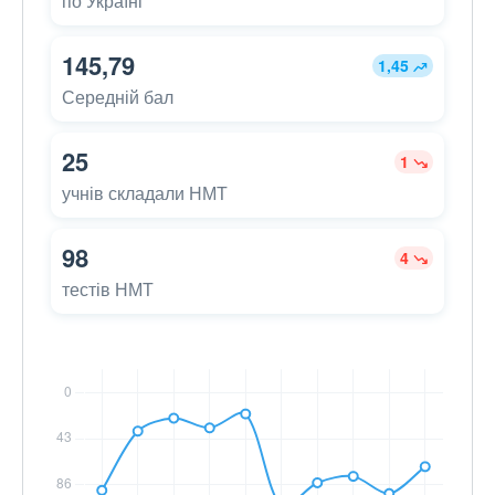
по Україні
145,79
1,45
Середній бал
25
1
учнів складали НМТ
98
4
тестів НМТ