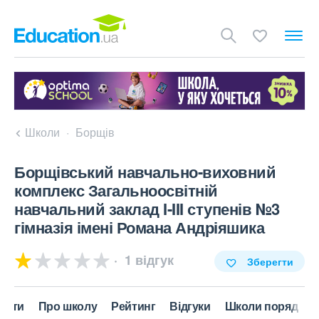
Школи
Борщів
Борщівський навчально-виховний
комплекс Загальноосвітній
навчальний заклад I-III ступенів №3
гімназія імені Романа Андріяшика
1 відгук
Зберегти
акти
Про школу
Рейтинг
Відгуки
Школи поряд