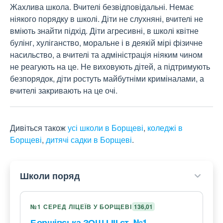
Жахлива школа. Вчителі безвідповідальні. Немає 
ніякого порядку в школі. Діти не слухняні, вчителі не 
вміють знайти підхід. Діти агресивні, в школі квітне 
булінг, хуліганство, моральне і в деякій мірі фізичне 
насильство, а вчителі та адміністрація ніяким чином 
не реагують на це. Не виховують дітей, а підтримують 
безпорядок, діти ростуть майбутніми криміналами, а 
вчителі закривають на це очі. 
Дивіться також
усі школи в Борщеві
,
коледжі в
Борщеві
,
дитячі садки в Борщеві
.
Школи поряд
№1 СЕРЕД ЛІЦЕЇВ У БОРЩЕВІ
136,01
Борщівська ЗОШ І-ІІІ ст. №1