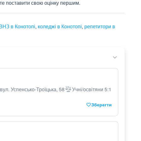
жете поставити свою оцінку першим.
ВНЗ в Конотопі
,
коледжі в Конотопі
,
репетитори в
вул. Успенсько-Троїцька, 58
Учні/освітяни 5:1
Зберегти