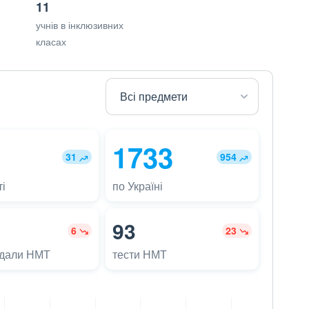
11
учнів в інклюзивних
класах
1733
31
954
і
по Україні
93
6
23
адали НМТ
тести НМТ