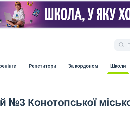
ренінги
Репетитори
За кордоном
Школи
(current)
й №3 Конотопської місько