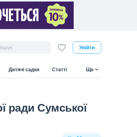
Увійти
Дитячі садки
Статті
Ще
ї ради Сумської