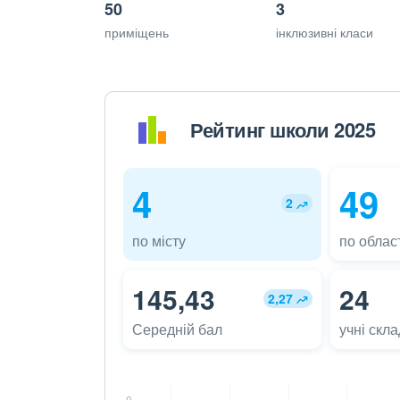
50
3
приміщень
інклюзивні класи
Рейтинг школи 2025
4
49
2
по місту
по област
145,43
24
2,27
Середній бал
учні скл