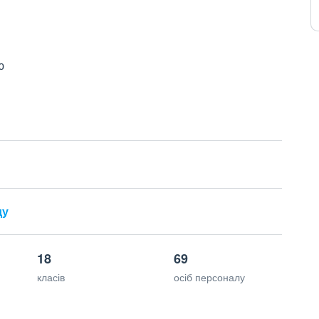
ю
ду
18
69
класів
осіб персоналу