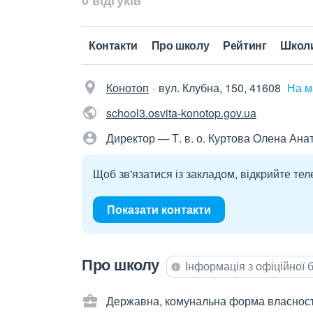
0 відгуків
Контакти
Про школу
Рейтинг
Школ
Конотоп
вул. Клубна, 150, 41608
На м
school3.osvita-konotop.gov.ua
Директор — Т. в. о. Куртова Олена Ана
Щоб зв'язатися із закладом, відкрийте тел
Показати контакти
Про школу
Інформація з офіційної
Державна, комунальна форма власност