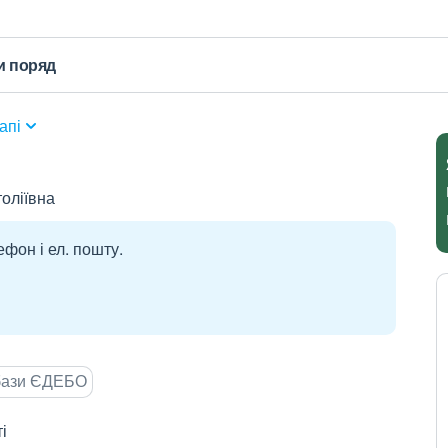
и поряд
апі
толіївна
ефон і ел. пошту.
 бази ЄДЕБО
і