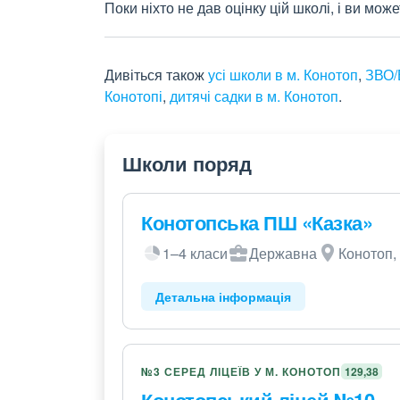
Поки ніхто не дав оцінку цій школі, і ви мо
Дивіться також
усі школи в м. Конотоп
,
ЗВО/
Конотопі
,
дитячі садки в м. Конотоп
.
Школи поряд
Конотопська ПШ «Казка»
1–4 класи
Державна
Конотоп, 
Детальна інформація
№3 СЕРЕД ЛІЦЕЇВ У М. КОНОТОП
129,38
Конотопський ліцей №10