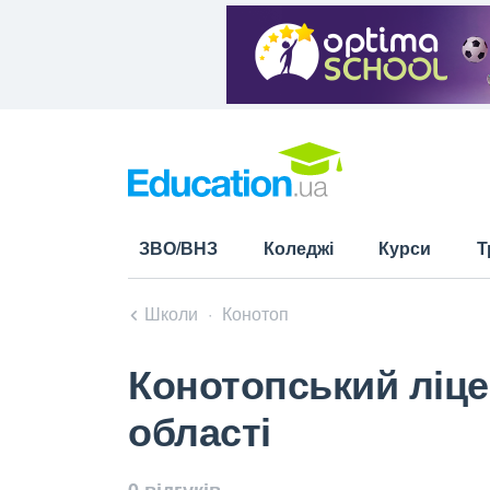
ЗВО/ВНЗ
Коледжі
Курси
Т
Школи
Конотоп
Конотопський ліце
області