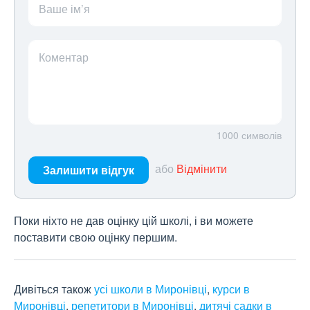
Ваше ім’я
Коментар
1000
символів
або
Відмінити
Залишити відгук
Поки ніхто не дав оцінку цій школі, і ви можете
поставити свою оцінку першим.
Дивіться також
усі школи в Миронівці
,
курси в
Миронівці
,
репетитори в Миронівці
,
дитячі садки в