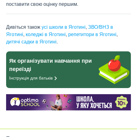
поставити свою оцінку першим.
Дивіться також
усі школи в Яготині
,
ЗВО/ВНЗ в
Яготині
,
коледжі в Яготині
,
репетитори в Яготині
,
дитячі садки в Яготині
.
Як організувати навчання при
переїзді
Інструкція для
батьків