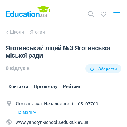
Школи
Яготин
Яготинський ліцей №3 Яготинської
міської ради
0 відгуків
Зберегти
Контакти
Про школу
Рейтинг
Яготин
вул. Незалежності, 105, 07700
На мапі
www.yahotyn-school3.edukit.kiev.ua