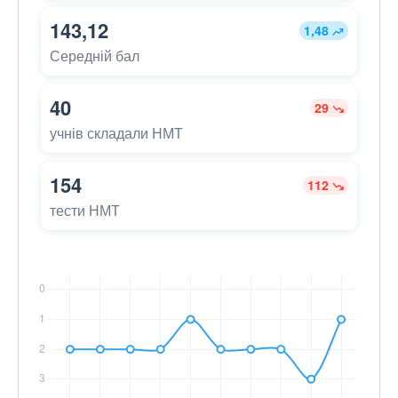
143,12
1,48
Середній бал
40
29
учнів складали НМТ
154
112
тести НМТ