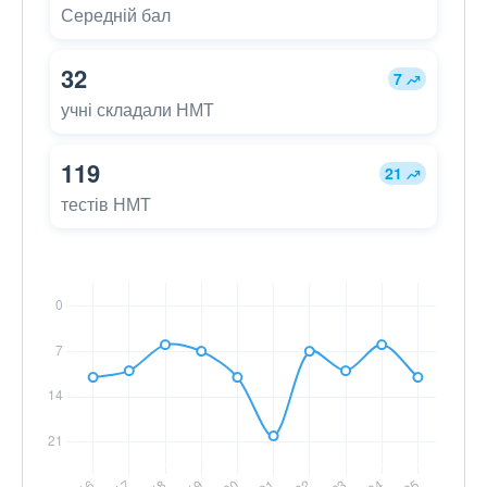
Середній бал
32
7
учні складали НМТ
119
21
тестів НМТ