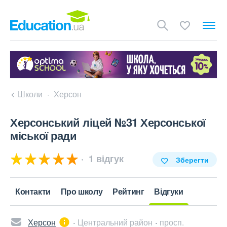
Школи
Херсон
Херсонський ліцей №31 Херсонської
міської ради
1 відгук
Зберегти
Контакти
Про школу
Рейтинг
Відгуки
Херсон
Центральний район
просп.