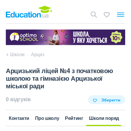
Школи
Арциз
Арцизький ліцей №4 з початковою
школою та гімназією Арцизької
міської ради
0 відгуків
Зберегти
Контакти
Про школу
Рейтинг
Школи поряд