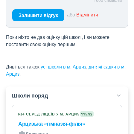
1000
символів
або
Відмінити
Залишити відгук
Поки ніхто не дав оцінку цій школі, і ви можете
поставити свою оцінку першим.
Дивіться також
усі школи в м. Арциз
,
дитячі садки в м.
Арциз
.
Школи поряд
№4 СЕРЕД ЛІЦЕЇВ У М. АРЦИЗ
115,92
Арцизька «гімназія-філія»
Державна