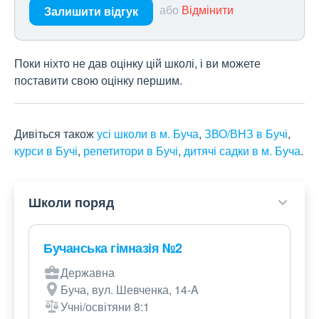
або
Відмінити
Залишити відгук
Поки ніхто не дав оцінку цій школі, і ви можете
поставити свою оцінку першим.
Дивіться також
усі школи в м. Буча
,
ЗВО/ВНЗ в Бучі
,
курси в Бучі
,
репетитори в Бучі
,
дитячі садки в м. Буча
.
Школи поряд
Бучанська гімназія №2
Державна
Буча, вул. Шевченка, 14-A
Учні/освітяни 8:1