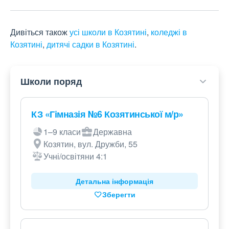
Дивіться також
усі школи в Козятині
,
коледжі в
Козятині
,
дитячі садки в Козятині
.
Школи поряд
КЗ «Гімназія №6 Козятинської м/р»
1–9 класи
Державна
Козятин, вул. Дружби, 55
Учні/освітяни 4:1
Детальна інформація
Зберегти