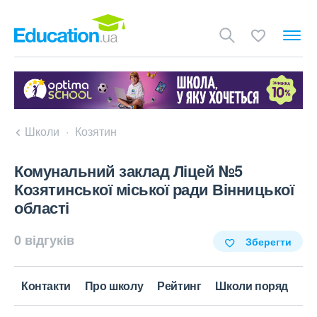
Школи
Козятин
Комунальний заклад Ліцей №5
Козятинської міської ради Вінницької
області
0 відгуків
Зберегти
Контакти
Про школу
Рейтинг
Школи поряд