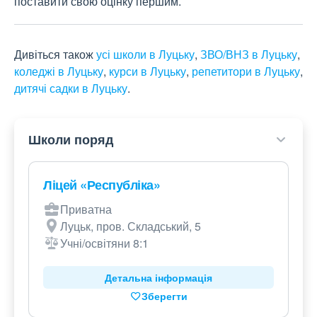
поставити свою оцінку першим.
Дивіться також
усі школи в Луцьку
,
ЗВО/ВНЗ в Луцьку
,
коледжі в Луцьку
,
курси в Луцьку
,
репетитори в Луцьку
,
дитячі садки в Луцьку
.
Школи поряд
Ліцей «Республіка»
Приватна
Луцьк, пров. Складський, 5
Учні/освітяни 8:1
Детальна інформація
Зберегти