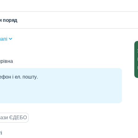
и поряд
апі
рівна
ефон і ел. пошту.
 бази ЄДЕБО
і