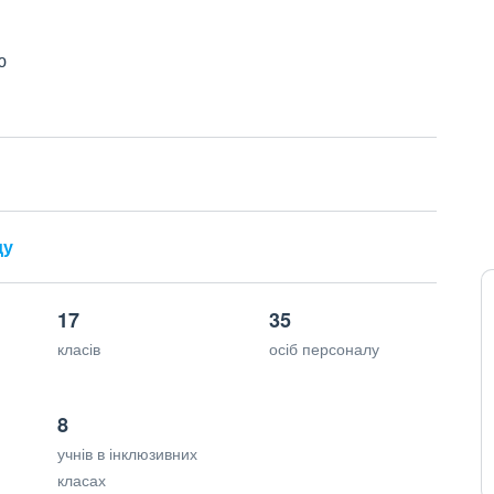
ю
ду
17
35
класів
осіб персоналу
8
учнів в інклюзивних
класах