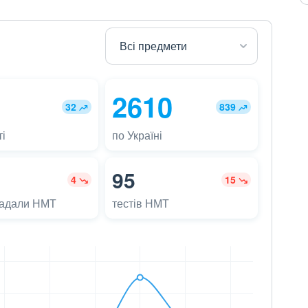
2610
32
839
і
по Україні
95
4
15
ладали НМТ
тестів НМТ