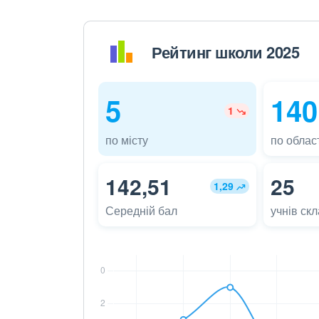
Рейтинг школи 2025
5
140
1
по місту
по област
142,51
25
1,29
Середній бал
учнів ск