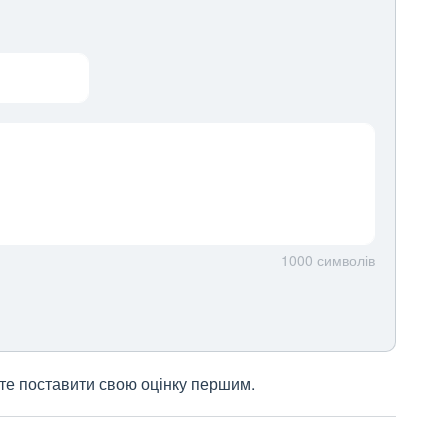
1000
символів
жете поставити свою оцінку першим.