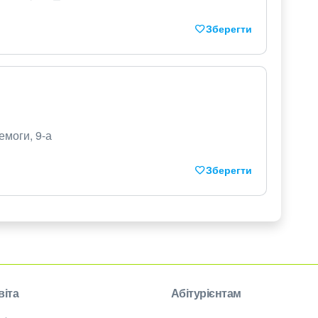
Зберегти
емоги, 9-а
Зберегти
віта
Абітурієнтам