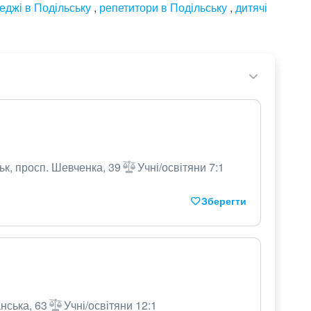
еджі в Подільську
,
репетитори в Подільську
,
дитячі
ьк, просп. Шевченка, 39
Учні/освітяни 7:1
Зберегти
анська, 63
Учні/освітяни 12:1