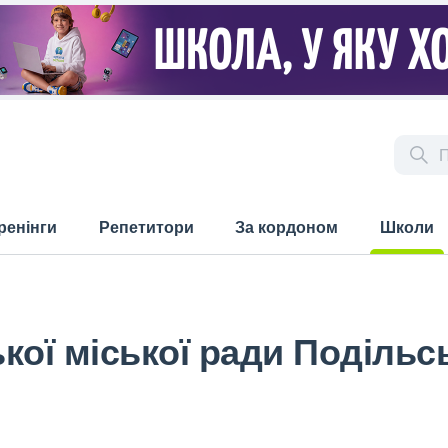
ренінги
Репетитори
За кордоном
Школи
(current)
кої міської ради Подільс