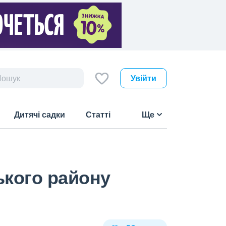
Увійти
Дитячі садки
Статті
Ще
ького району