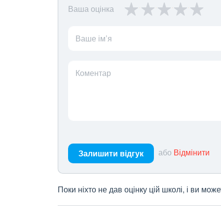
Ваша оцінка
Ваше ім’я
Коментар
або
Відмінити
Залишити відгук
Поки ніхто не дав оцінку цій школі, і ви мо