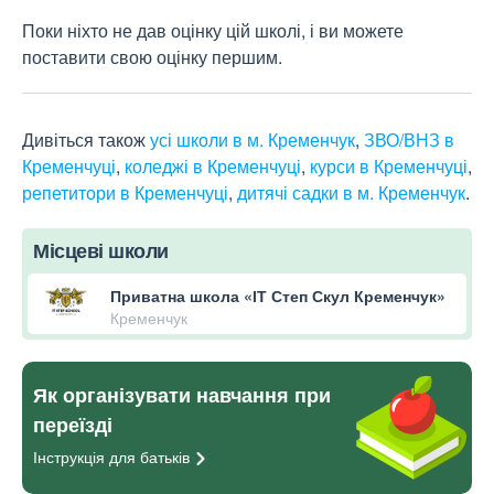
Поки ніхто не дав оцінку цій школі, і ви можете
поставити свою оцінку першим.
Дивіться також
усі школи в м. Кременчук
,
ЗВО/ВНЗ в
Кременчуці
,
коледжі в Кременчуці
,
курси в Кременчуці
,
репетитори в Кременчуці
,
дитячі садки в м. Кременчук
.
Місцеві школи
Приватна школа «ІТ Степ Скул Кременчук»
Кременчук
Як організувати навчання при
переїзді
Інструкція для
батьків