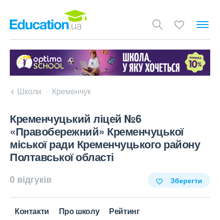
Школи
Кременчук
Кременчуцький ліцей №6
«Правобережний» Кременчуцької
міської ради Кременчуцького району
Полтавської області
0 відгуків
Зберегти
Контакти
Про школу
Рейтинг