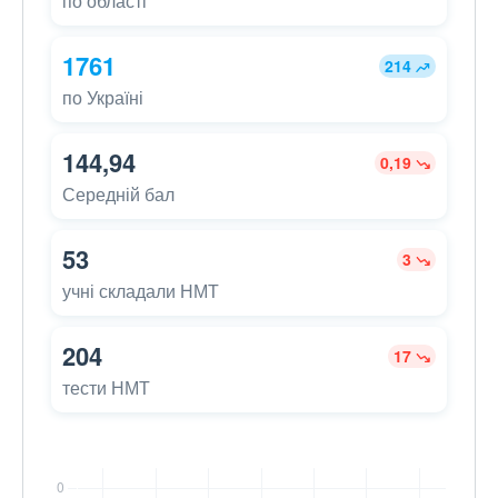
по області
1761
214
по Україні
144,94
0,19
Середній бал
53
3
учні складали НМТ
204
17
тести НМТ